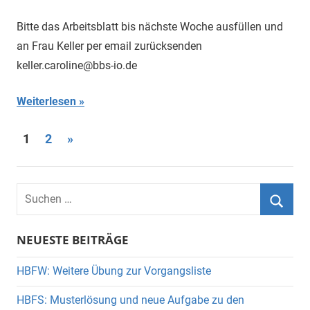
Bitte das Arbeitsblatt bis nächste Woche ausfüllen und
an Frau Keller per email zurücksenden
keller.caroline@bbs-io.de
Weiterlesen
Seitennummerierung
Nächste
1
2
»
Beiträge
der
Beiträge
Suchen
nach:
Suche
NEUESTE BEITRÄGE
HBFW: Weitere Übung zur Vorgangsliste
HBFS: Musterlösung und neue Aufgabe zu den