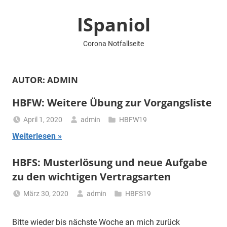
Zum
ISpaniol
Inhalt
springen
Corona Notfallseite
AUTOR:
ADMIN
HBFW: Weitere Übung zur Vorgangsliste
April 1, 2020
admin
HBFW19
Weiterlesen
HBFS: Musterlösung und neue Aufgabe
zu den wichtigen Vertragsarten
März 30, 2020
admin
HBFS19
Bitte wieder bis nächste Woche an mich zurück